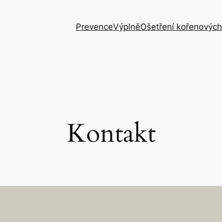
Prevence
Výplně
Ošetření kořenových
Kontakt