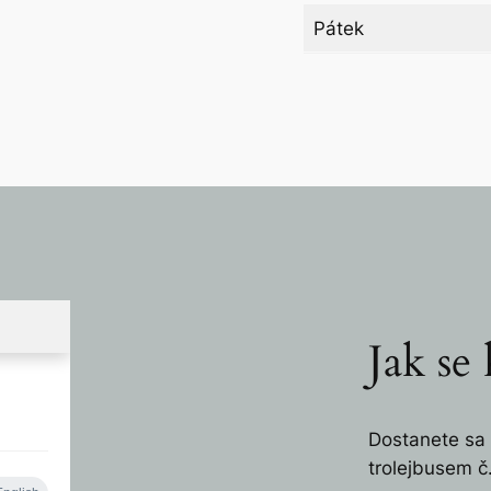
Pátek
Jak se
Dostanete sa 
trolejbusem č