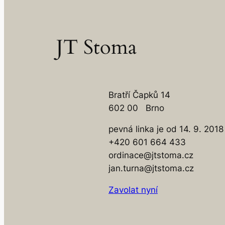
JT Stoma
Bratří Čapků 14
602 00 Brno
pevná linka je od 14. 9. 201
+420 601 664 433
ordinace@jtstoma.cz
jan.turna@jtstoma.cz
Zavolat nyní