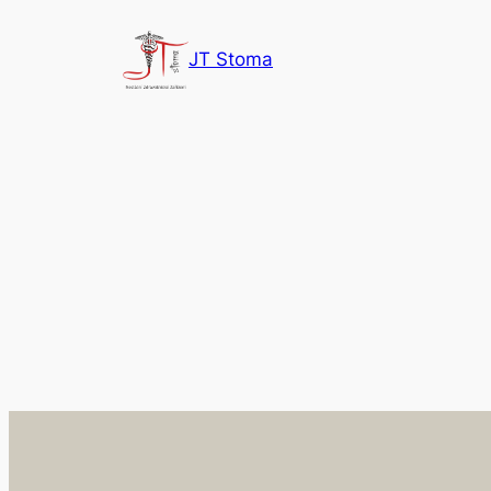
Přeskočit
na
JT Stoma
obsah