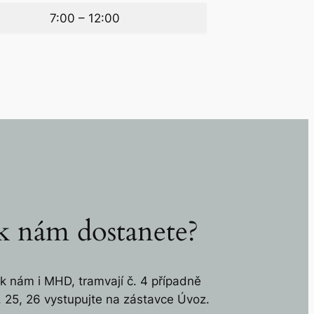
7:00 – 12:00
 k nám dostanete?
k nám i MHD, tramvají č. 4 případně
. 25, 26 vystupujte na zástavce Úvoz.