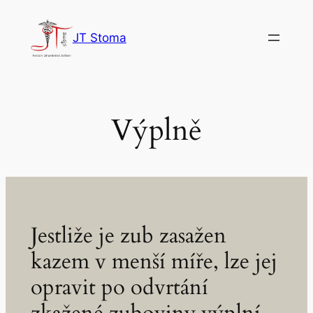
Přeskočit
na
JT Stoma
obsah
Výplně
Jestliže je zub zasažen
kazem v menší míře, lze jej
opravit po odvrtání